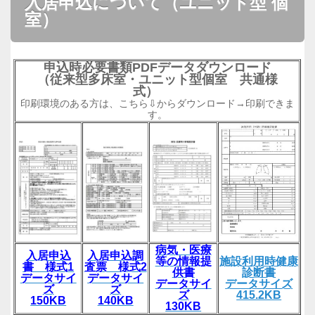
入居申込について（ユニット型 個
室）
申込時必要書類PDFデータダウンロード
（従来型多床室・ユニット型個室 共通様
式）
印刷環境のある方は、こちら⇩からダウンロード→印刷できま
す。
病気・医療
入居申込
入居申込調
等の情報提
施設利用時健康
書 様式1
査票 様式2
供書
診断書
データサイ
データサイ
データサイ
データサイズ
ズ
ズ
ズ
415.2KB
150KB
140KB
130KB