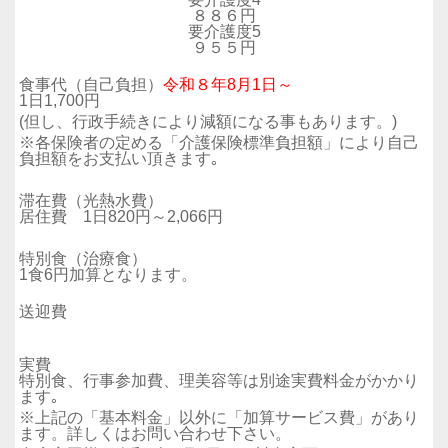
８８６円
要介護度5
９５５円
食事代（自己負担）
令和８年8月1日～
1日1,700円
(但し、行政手続きにより減額になる事もあります。)
※各保険者の定める「介護保険標準負担額」により自己
負担額をお支払い頂きます｡
滞在費（光熱水費）
居住費 1日820円～2,066円
特別食（治療食）
1食6円加算となります。
送迎費
実費
特別食、行事参加費、理美容等は別途実費料金がかかり
ます｡
※上記の「基本料金」以外に「加算サービス費」があり
ます。
詳しくはお問い合わせ下さい。