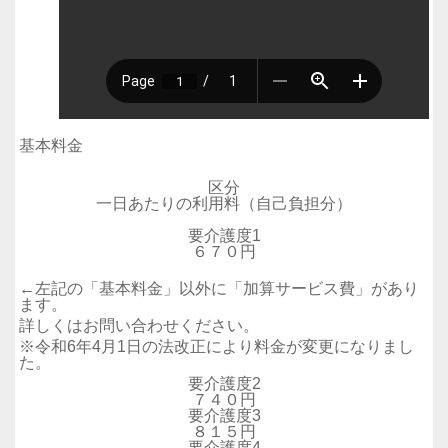
基本料金
区分
一日あたりの利用料（自己負担分）
要介護度1
６７０円
←左記の「基本料金」以外に「加算サービス費」があり
ます。
詳しくはお問い合わせください。
※令和6年4月1日の法改正により料金が変更になりまし
た。
要介護度2
７４０円
要介護度3
８１５円
要介護度4