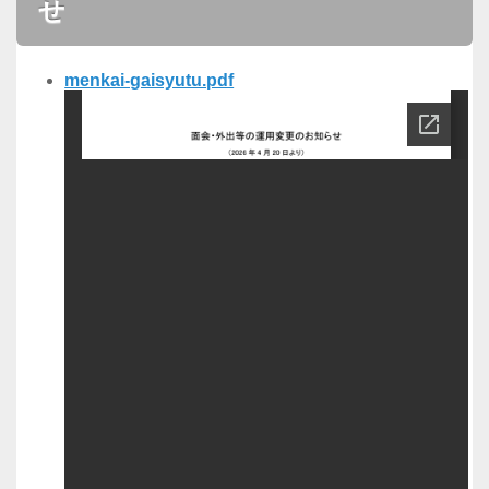
せ
menkai-gaisyutu.pdf